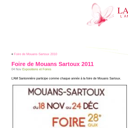
L
L´A
«
Foire de Mouans-Sartoux 2010
Foire de Mouans Sartoux 2011
04 Nov
Expositions et Foires
L’AM Santonnière participe comme chaque année à la foire de Mouans Sartoux.